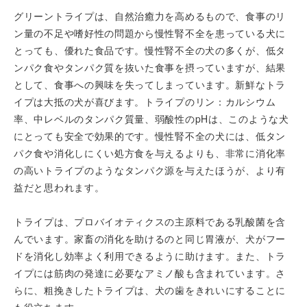
グリーントライプは、自然治癒力を高めるもので、食事のリ
ン量の不足や嗜好性の問題から慢性腎不全を患っている犬に
とっても、優れた食品です。慢性腎不全の犬の多くが、低タ
ンパク食やタンパク質を抜いた食事を摂っていますが、結果
として、食事への興味を失ってしまっています。新鮮なトラ
イプは大抵の犬が喜びます。トライプのリン：カルシウム
率、中レベルのタンパク質量、弱酸性のpHは、このような犬
にとっても安全で効果的です。慢性腎不全の犬には、低タン
パク食や消化しにくい処方食を与えるよりも、非常に消化率
の高いトライプのようなタンパク源を与えたほうが、より有
益だと思われます。
トライプは、プロバイオティクスの主原料である乳酸菌を含
んでいます。家畜の消化を助けるのと同じ胃液が、犬がフー
ドを消化し効率よく利用できるように助けます。また、トラ
イプには筋肉の発達に必要なアミノ酸も含まれています。さ
らに、粗挽きしたトライプは、犬の歯をきれいにすることに