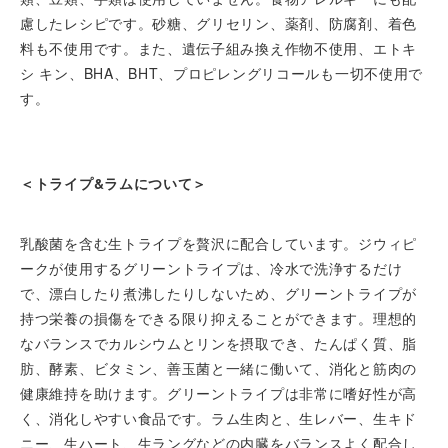
慮したレシピです。砂糖、グリセリン、薬剤、防腐剤、着色
料も不使用です。また、遺伝子組み換え作物不使用、エトキ
シ キン、BHA、BHT、プロピレングリコールも一切不使用で
す。
＜トライプ&ラムについて＞
乳酸菌を含む生トライプを贅沢に配合しています。ジウィピ
ークが使用するグリーントライプは、冷水で洗浄するだけ
で、漂白したり煮沸したりしないため、グリーントライプが
持つ栄養の損傷をできる限り抑えることができます。理想的
なバランスでカルシウムとリンを摂取でき、たんぱく質、脂
肪、酵素、ビタミン、善玉菌と一緒に働いて、消化と筋肉の
健康維持を助けます。グリーントライプは非常に嗜好性が高
く、消化しやすい食品です。ラム生肉と、生レバー、生キド
ニー、生ハート、生ラングなどの内臓をバランスよく配合し