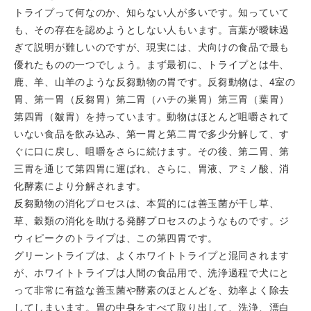
トライプって何なのか、知らない人が多いです。知っていて
も、その存在を認めようとしない人もいます。言葉が曖昧過
ぎて説明が難しいのですが、現実には、犬向けの食品で最も
優れたものの一つでしょう。まず最初に、トライプとは牛、
鹿、羊、山羊のような反芻動物の胃です。反芻動物は、4室の
胃、第一胃（反芻胃）第二胃（ハチの巣胃）第三胃（葉胃）
第四胃（皺胃）を持っています。動物はほとんど咀嚼されて
いない食品を飲み込み、第一胃と第二胃で多少分解して、す
ぐに口に戻し、咀嚼をさらに続けます。その後、第二胃、第
三胃を通じて第四胃に運ばれ、さらに、胃液、アミノ酸、消
化酵素により分解されます。
反芻動物の消化プロセスは、本質的には善玉菌が干し草、
草、穀類の消化を助ける発酵プロセスのようなものです。ジ
ウィピークのトライプは、この第四胃です。
グリーントライプは、よくホワイトトライプと混同されます
が、ホワイトトライプは人間の食品用で、洗浄過程で犬にと
って非常に有益な善玉菌や酵素のほとんどを、効率よく除去
してしまいます。胃の中身をすべて取り出して、洗浄、漂白