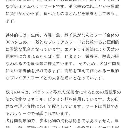
なプレミアムペットフードです。消化率95%以上だから胃腸
に負担がかからず、食べたものほとんどを栄養として吸収し
ます。
具体的には、生肉、内臓、魚、緑イ貝がなんとフード全体の
96%を占め、一般的なプレミアムフードと比較すると圧倒的
に贅沢な配合となっています。エアドライ製法により天然の
原材料に含まれるたんぱく質、ビタミン、栄養素、酵素が損
なわれるのを最低限に抑えています。 そのため、犬は生肉食
に近い栄養価を摂取できます。高熱を加えて作られる一般的
なプレミアムフードとの大きな違いとなっています。
残りの4%は、バランスが取れた栄養食にするための最低限の
炭水化物やミネラル、ビタミン類を使用しています。犬の自
然な生理と食性に合せて配合しています。フードは再封でき
るパッケージで保護されています。
犬は肉食動物で、炭水化物の消化は得意ではありません。穀
類、豆類、芋類は使用していません。食物アレルギーにも配