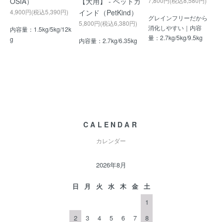
OSIA）
【犬用】 - ペットカ
7,800円(税込8,580円)
4,900円(税込5,390円)
インド（PetKind）
グレインフリーだから
5,800円(税込6,380円)
消化しやすい｜内容
内容量：1.5kg/5kg/12k
量：2.7kg/5kg/9.5kg
g
内容量：2.7kg/6.35kg
CALENDAR
カレンダー
2026年8月
日
月
火
水
木
金
土
1
2
3
4
5
6
7
8