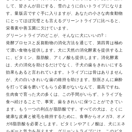
して、皆さんが目にする、雪のように白いトライプになりま
す。量版店ですぐ手に入りますが、あなたの小さな肉食動物
にとってほぼ完璧とも言えるグリーントライプに比べると、
栄養素や善玉菌に欠けています。
グリーントライプのどこが、そんなに犬にいいの?：
発酵プロセスと反芻動物の消化方法を通じて、第四胃は極め
て濃い食物を提供します。犬に天然の消化酵素を提供する上
に、ビタミン、脂肪酸、アミノ酸も提供します。消化酵素
は、犬の消化を助けるだけでなく、子犬の歯をきれいにする
効果もあると言われています。トライプには骨はありません
が、犬の白いきれいな歯の維持を助けます。獣医さんに麻酔
を打って歯を磨いてもらう必要がないなんて、最高ですね。
生肉食で育った犬の多くは、この手間がいらず、トライプを
食べ続けることで、事実、歯をきれいに保つことができてい
ます。もう一つの利点が脂肪酸です。すべての犬は、とくに
健康な皮膚と被毛を維持するために、食事からオメガ3、オメ
ガ6脂肪酸を必要とします。ビタミンやアミノ酸は、犬にエネ
ルギーと気力を与えます。グリーントライプには、このビタ