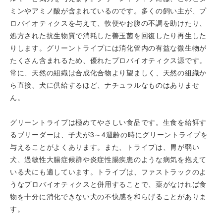
ミンやアミノ酸が含まれているのです。多くの飼い主が、プ
ロバイオティクスを与えて、軟便やお腹の不調を助けたり、
処方された抗生物質で消耗した善玉菌を回復したり再生した
りします。グリーントライプには消化管内の有益な微生物が
たくさん含まれるため、優れたプロバイオティクス源です。
常に、天然の組織は合成化合物より望ましく、天然の組織か
ら直接、犬に供給するほど、ナチュラルなものはありませ
ん。
グリーントライプは極めてやさしい食品です。生食を給餌す
るブリーダーは、子犬が3～4週齢の時にグリーントライプを
与えることがよくあります。また、トライプは、胃が弱い
犬、過敏性大腸症候群や炎症性腸疾患のような病気を抱えて
いる犬にも適しています。トライプは、ファストラックのよ
うなプロバイオティクスと併用することで、薬がなければ食
物を十分に消化できない犬の不快感を和らげることがありま
す。