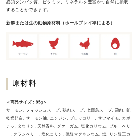
必須タンパク質、ビタミン、ミネラルを豊富かつ自然に摂取
することができます。
新鮮または生の動物原材料（ホールプレイ率による）
原材料
＜商品サイズ：85g＞
サーモン, フィッシュスープ, 鶏肉スープ, 七面鳥スープ, 鶏肉, 卵,
乾燥卵白, サーモン油, ニンジン, ブロッコリー, サツマイモ, カボ
チャ, タウリン, 天然香料, グァーガム, 塩化カリウム, ブルーベリ
ー, クランベリー, 塩化コリン, 硫酸マグネシウム, 塩, リン酸三カ