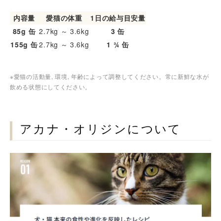
内容量
愛猫の体重
1日の給与目安量
85g 缶
2.7kg ～ 3.6kg
3 缶
155g 缶
2.7kg ～ 3.6kg
1 ¾ 缶
※愛猫の活動量, 環境, 年齢によって調整してください。常に新鮮な水が
飲める状態にしてください。
アカナ・オリジンについて