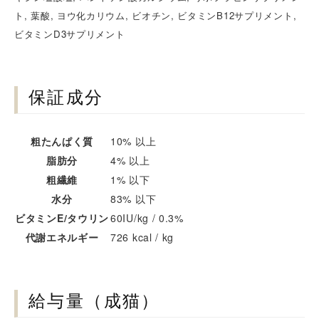
ト, 葉酸, ヨウ化カリウム, ビオチン, ビタミンB12サプリメント,
ビタミンD3サプリメント
保証成分
粗たんぱく質
10% 以上
脂肪分
4% 以上
粗繊維
1% 以下
水分
83% 以下
ビタミンE/タウリン
60IU/kg / 0.3%
代謝エネルギー
726 kcal / kg
給与量（成猫）