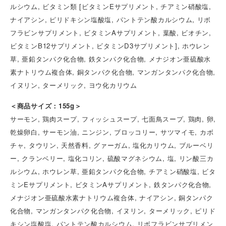
ルシウム, ビタミン類 [ビタミンEサプリメント, チアミン硝酸塩,
ナイアシン, ピリドキシン塩酸塩, パントテン酸カルシウム, リボ
フラビンサプリメント, ビタミンAサプリメント, 葉酸, ビオチン,
ビタミンB12サプリメント, ビタミンD3サプリメント], ホウレン
草, 亜鉛タンパク化合物, 鉄タンパク化合物, メナジオン亜硫酸水
素ナトリウム複合体, 銅タンパク化合物, マンガンタンパク化合物,
イヌリン, ターメリック, ヨウ化カリウム
＜商品サイズ：155g＞
サーモン, 鶏肉スープ, フィッシュスープ, 七面鳥スープ, 鶏肉, 卵,
乾燥卵白, サーモン油, ニンジン, ブロッコリー, サツマイモ, カボ
チャ, タウリン, 天然香料, グァーガム, 塩化カリウム, ブルーベリ
ー, クランベリー, 塩化コリン, 硫酸マグネシウム, 塩, リン酸三カ
ルシウム, ホウレン草, 亜鉛タンパク化合物, チアミン硝酸塩, ビタ
ミンEサプリメント, ビタミンAサプリメント, 鉄タンパク化合物,
メナジオン亜硫酸水素ナトリウム複合体, ナイアシン, 銅タンパク
化合物, マンガンタンパク化合物, イヌリン, ターメリック, ピリド
キシン塩酸塩, パントテン酸カルシウム, リボフラビンサプリメン