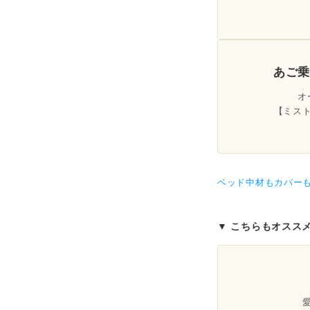
あご
オ
【ミス
ベッド中材もカバーも
▼ こちらもオスス