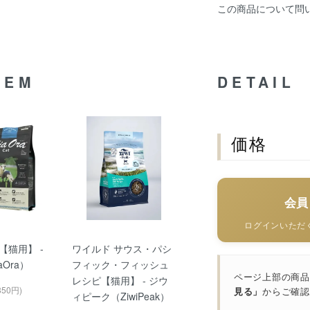
この商品について問
TEM
DETAIL
価格
会員
ログインいただく
【猫用】 -
ワイルド サウス・パシ
Ora）
フィック・フィッシュ
ページ上部の商品
レシピ【猫用】 - ジウ
850円)
見る」
からご確認
ィピーク（ZiwiPeak）