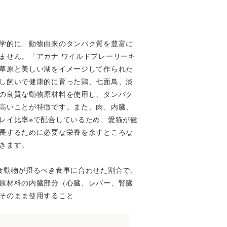
学的に、動物由来のタンパク質を豊富に
ません。「アカナ ワイルドプレーリーキ
草原と美しい湖をイメージして作られた
し飼いで健康的に育った鶏、七面鳥、淡
の良質な動物原材料を使用し、タンパク
高いことが特徴です。また、肉、内臓、
レイ比率※で配合しているため、愛猫が健
長するために必要な栄養を余すところな
きます。
食動物が摂るべき食事に合わせた割合で、
原材料の内臓部分（心臓、レバー、腎臓
そのまま使用すること