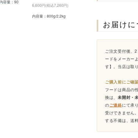
内容量：90
6,600円(税込7,260円)
内容量：800g/2.2kg
お届けに
ご注文受付後、2
ードをメーカー
す】。当店は取
ご購入前にご確
フードは商品の
換は、
未開封・
の
ご連絡
にて承
受けできません
する不備は、送