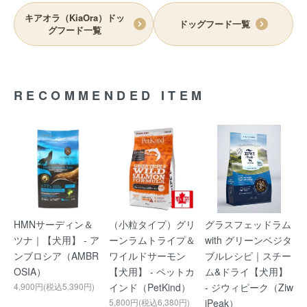
キアオラ（KiaOra）ドッ
ドッグフード一覧
グフード一覧
RECOMMENDED ITEM
HMNサーディン＆
（小粒タイプ）グリ
グラスフェッドラム
ツナ｜【犬用】 - ア
ーンラムトライプ＆
with グリーンベジタ
ンブロシア（AMBR
ワイルドサーモン
ブルレシピ｜スチー
OSIA）
【犬用】 - ペットカ
ム&ドライ【犬用】
4,900円(税込5,390円)
インド（PetKind）
- ジウィピーク（Ziw
5,800円(税込6,380円)
iPeak）