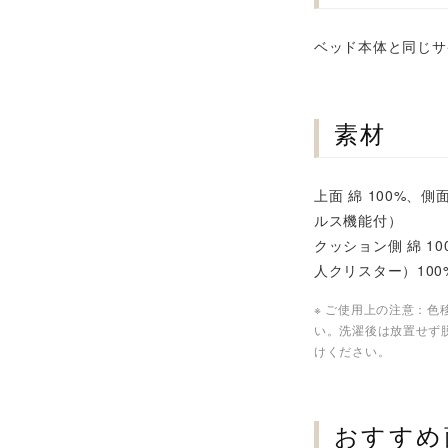
ベッド本体と同じサ
素材
上面 綿 100%、側
ルス機能付）
クッション側 綿 1
人クリスター）100
※ ご使用上の注意：
い。洗濯後は放置せず
けください。
おすすめ