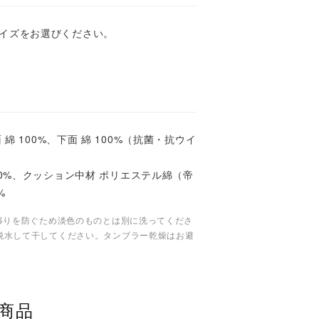
イズをお選びください。
面 綿 100%、下面 綿 100%（抗菌・抗ウイ
00%、クッション中材 ポリエステル綿（帝
%
色移りを防ぐため淡色のものとは別に洗ってくださ
脱水して干してください。タンブラー乾燥はお避
商品