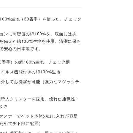
100%生地（30番手）を使った、チェック
ョンに高密度の綿100%を、底面には抗
を備えた綿100%生地を使用。清潔に保ち
で安心の日本製です。
0番手）の綿100%生地・チェック柄
イルス機能付きの綿100%生地
り外してお洗濯が可能（強力なマジックテ
は帝人クリスターを採用。優れた通気性・
くさ
ファスナーでベッド本体の出し入れが容易
ためマチ下部に配置）
体に装着可能（キャリー用ベッドは除く）