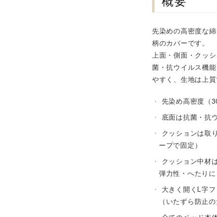
概要
先染めの高密度な綿
柄のカバーです。
上面・側面・クッシ
菌・抗ウイルス機能
やすく、生地は上質
先染め高密度（3
底面は抗菌・抗ウ
クッションは取
ープで固定）
クッション中材
弾力性・へたりに
大きく開くL字
（いたずら防止の
全てのベッド本