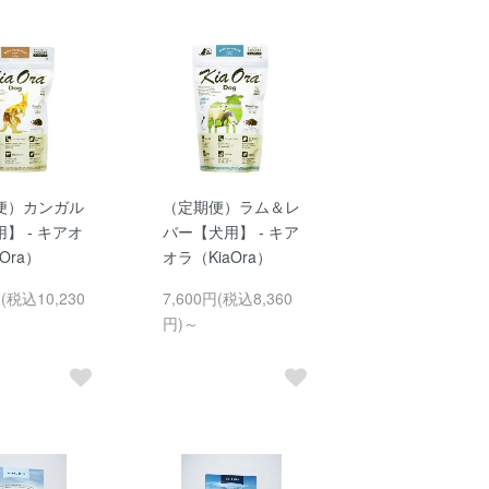
便）カンガル
（定期便）ラム＆レ
】 - キアオ
バー【犬用】 - キア
Ora）
オラ（KiaOra）
円(税込10,230
7,600円(税込8,360
円)～