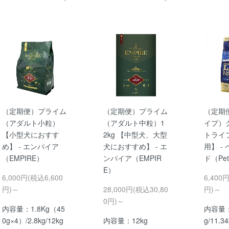
（定期便）プライム
（定期便）プライム
（定期
（アダルト小粒）
（アダルト中粒）1
イプ）
【小型犬におすす
2kg 【中型犬、大型
トライ
め】 - エンパイア
犬におすすめ】 - エ
用】 -
（EMPIRE）
ンパイア（EMPIR
ド（Pet
E）
6,000円(税込6,600
6,400
円)～
28,000円(税込30,80
円)～
0円)～
内容量：1.8Kg（45
内容量：9
0g×4）/2.8kg/12kg
内容量：12kg
g/11.34