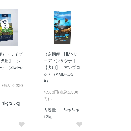
便）トライプ
（定期便）HMNサ
犬用】 - ジ
ーディン＆ツナ｜
ク（ZiwiPe
【犬用】 - アンブロ
シア（AMBROSI
A）
円(税込10,230
4,900円(税込5,390
円)～
kg/2.5kg
内容量：1.5kg/5kg/
12kg