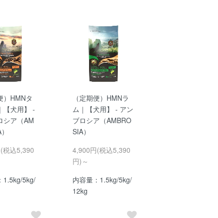
便）HMNタ
（定期便）HMNラ
【犬用】 -
ム｜【犬用】 - アン
ロシア（AM
ブロシア（AMBRO
A）
SIA）
円(税込5,390
4,900円(税込5,390
円)～
.5kg/5kg/
内容量：1.5kg/5kg/
12kg