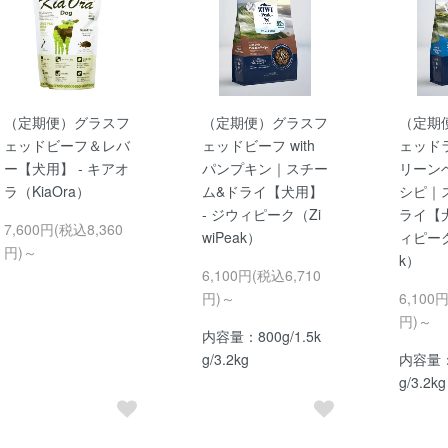
（定期便）グラスフ
（定期便）グラスフ
（定期
ェッドビーフ＆レバ
ェッドビーフ with
ェッドラム
ー【犬用】 - キアオ
パンプキン｜スチー
リーン
ラ（KiaOra）
ム&ドライ【犬用】
シピ｜
- ジウィピーク（Zi
ライ【犬
7,600円(税込8,360
wiPeak）
ィピーク
円)～
k）
6,100円(税込6,710
円)～
6,100
円)～
内容量：800g/1.5k
g/3.2kg
内容量：8
g/3.2kg