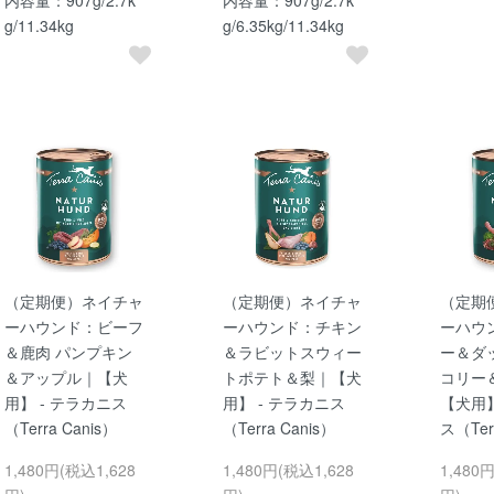
g/11.34kg
g/6.35kg/11.34kg
（定期便）ネイチャ
（定期便）ネイチャ
（定期
ーハウンド：ビーフ
ーハウンド：チキン
ーハウ
＆鹿肉 パンプキン
＆ラビットスウィー
ー＆ダ
＆アップル｜【犬
トポテト＆梨｜【犬
コリー
用】 - テラカニス
用】 - テラカニス
【犬用】
（Terra Canis）
（Terra Canis）
ス（Ter
1,480円(税込1,628
1,480円(税込1,628
1,480