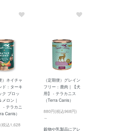
便）ネイチャ
（定期便）グレイン
ンド：ターキ
フリー：鹿肉｜【犬
ック ブロッ
用】 - テラカニス
＆メロン｜
（Terra Canis）
 - テラカニ
880円(税込968円)
ra Canis）
～
円(税込1,628
穀物や乳製品にアレ