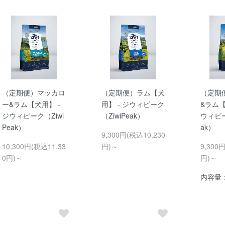
（定期便）マッカロ
（定期便）ラム【犬
（定期
ー&ラム【犬用】 -
用】 - ジウィピーク
&ラム【
ジウィピーク（Ziwi
（ZiwiPeak）
ウィピー
Peak）
ak）
9,300円(税込10,230
10,300円(税込11,33
円)～
9,300
0円)～
円)～
内容量：1