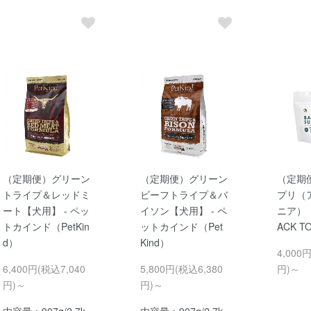
（定期便）グリーン
（定期便）グリーン
（定期
トライプ＆レッドミ
ビーフトライプ＆バ
プリ（
ート【犬用】 - ペッ
イソン【犬用】 - ペ
ニア）【
トカインド（PetKin
ットカインド（Pet
ACK TO
d）
Kind）
4,000
6,400円(税込7,040
5,800円(税込6,380
円)～
円)～
円)～
内容量：907g/2.7k
内容量：907g/2.7k