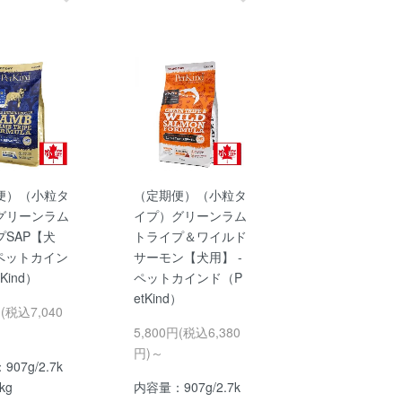
便）（小粒タ
（定期便）（小粒タ
グリーンラム
イプ）グリーンラム
プSAP【犬
トライプ＆ワイルド
 ペットカイン
サーモン【犬用】 -
Kind）
ペットカインド（P
etKind）
円(税込7,040
5,800円(税込6,380
円)～
07g/2.7k
kg
内容量：907g/2.7k