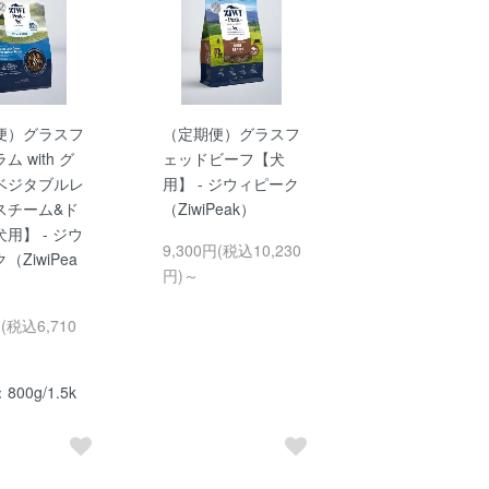
便）グラスフ
（定期便）グラスフ
 with グ
ェッドビーフ【犬
ベジタブルレ
用】 - ジウィピーク
スチーム&ド
（ZiwiPeak）
用】 - ジウ
9,300円(税込10,230
（ZiwiPea
円)～
円(税込6,710
00g/1.5k